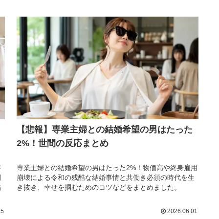
【悲報】専業主婦との結婚希望の男はたった
2%！世間の反応まとめ
時
専業主婦との結婚希望の男はたった2%！物価高や終身雇用
間
崩壊による令和の残酷な結婚事情と共働き必須の時代を生
結
き抜き、幸せを掴むためのコツなどをまとめました。
15
2026.06.01