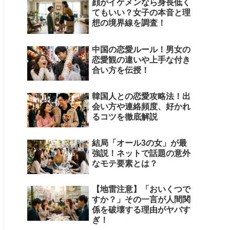
顔がイケメンなら身長低く
てもいい？女子の本音と理
想の境界線を調査！
中国の恋愛ルール！男女の
恋愛観の違いや上手な付き
合い方を伝授！
韓国人との恋愛攻略法！出
会い方や連絡頻度、好かれ
るコツを徹底解説
結局「オール3の女」が最
強説！ネットで話題の意外
なモテ要素とは？
【地雷注意】「おいくつで
すか？」その一言が人間関
係を破壊する理由がヤバす
ぎ！