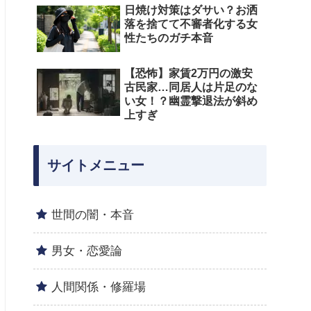
日焼け対策はダサい？お洒
落を捨てて不審者化する女
性たちのガチ本音
【恐怖】家賃2万円の激安
古民家…同居人は片足のな
い女！？幽霊撃退法が斜め
上すぎ
サイトメニュー
世間の闇・本音
男女・恋愛論
人間関係・修羅場