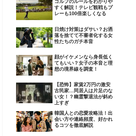
ゴルフのルールをわかりや
すく解説！テレビ観戦もプ
レーも100倍楽しくなる
日焼け対策はダサい？お洒
落を捨てて不審者化する女
性たちのガチ本音
顔がイケメンなら身長低く
てもいい？女子の本音と理
想の境界線を調査！
【恐怖】家賃2万円の激安
古民家…同居人は片足のな
い女！？幽霊撃退法が斜め
上すぎ
韓国人との恋愛攻略法！出
会い方や連絡頻度、好かれ
るコツを徹底解説