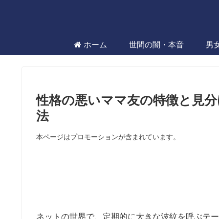
ホーム
世間の闇・本音
男
性格の悪いママ友の特徴と見分
法
本ページはプロモーションが含まれています。
ネットの世界で、定期的に大きな波紋を呼ぶテー