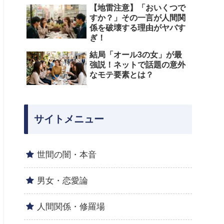
【地雷注意】「おいくつで
すか？」その一言が人間関
係を破壊する理由がヤバす
ぎ！
結局「オール3の女」が最
強説！ネットで話題の意外
なモテ要素とは？
サイトメニュー
世間の闇・本音
男女・恋愛論
人間関係・修羅場